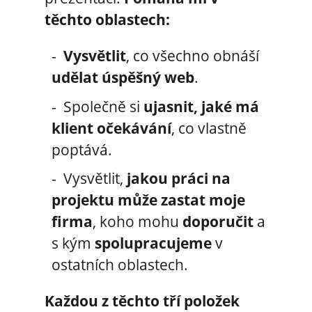
těchto oblastech:
Vysvětlit
, co všechno obnáší
udělat úspěšný web
.
Společně si
ujasnit, jaké má
klient očekávání
, co vlastně
poptává.
Vysvětlit,
jakou práci na
projektu může zastat moje
firma
, koho mohu
doporučit
a
s kým
spolupracujeme
v
ostatních oblastech.
Každou z těchto tří položek