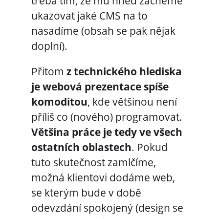
třeba tím, že mu hned začneme
ukazovat jaké CMS na to
nasadíme (obsah se pak nějak
doplní).
Přitom
z technického hlediska
je webová prezentace spíše
komoditou
, kde většinou není
příliš co (nového) programovat.
Většina práce je tedy ve všech
ostatních oblastech
. Pokud
tuto skutečnost zamlčíme,
možná klientovi dodáme web,
se kterým bude v době
odevzdání spokojený (design se