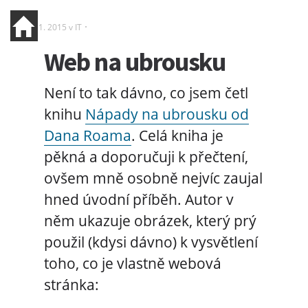
19. 1. 2015 v
IT
Web na ubrousku
Není to tak dávno, co jsem četl
knihu
Nápady na ubrousku od
Dana Roama
. Celá kniha je
pěkná a doporučuji k přečtení,
ovšem mně osobně nejvíc zaujal
hned úvodní příběh. Autor v
něm ukazuje obrázek, který prý
použil (kdysi dávno) k vysvětlení
toho, co je vlastně webová
stránka: