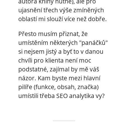
autora knihy nutné), ale pro
ujasnění třech výše zmíněných
oblastí mi slouží více než dobře.
Přesto musím přiznat, že
umístěním některých "panáčků"
si nejsem jistý a byť to v danou
chvíli pro klienta není moc
podstatné, zajímal by mě váš
názor. Kam byste mezi hlavní
pilíře (funkce, obsah, značka)
umístili třeba SEO analytika vy?