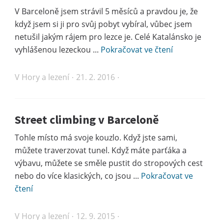
V Barceloně jsem strávil 5 měsíců a pravdou je, že
když jsem si ji pro svůj pobyt vybíral, vůbec jsem
netušil jakým rájem pro lezce je. Celé Katalánsko je
vyhlášenou lezeckou ...
Pokračovat ve čtení
V
Hory a lezení
21. 2. 2016
Street climbing v Barceloně
Tohle místo má svoje kouzlo. Když jste sami,
můžete traverzovat tunel. Když máte parťáka a
výbavu, můžete se směle pustit do stropových cest
nebo do více klasických, co jsou ...
Pokračovat ve
čtení
V
Hory a lezení
12. 9. 2015