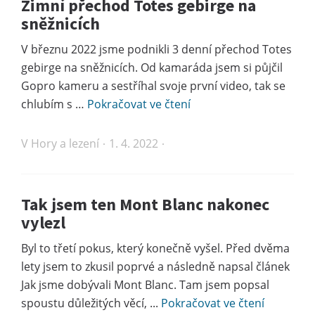
Zimní přechod Totes gebirge na
sněžnicích
V březnu 2022 jsme podnikli 3 denní přechod Totes
gebirge na sněžnicích. Od kamaráda jsem si půjčil
Gopro kameru a sestříhal svoje první video, tak se
chlubím s …
Pokračovat ve čtení
V
Hory a lezení
1. 4. 2022
Tak jsem ten Mont Blanc nakonec
vylezl
Byl to třetí pokus, který konečně vyšel. Před dvěma
lety jsem to zkusil poprvé a následně napsal článek
Jak jsme dobývali Mont Blanc. Tam jsem popsal
spoustu důležitých věcí, ...
Pokračovat ve čtení