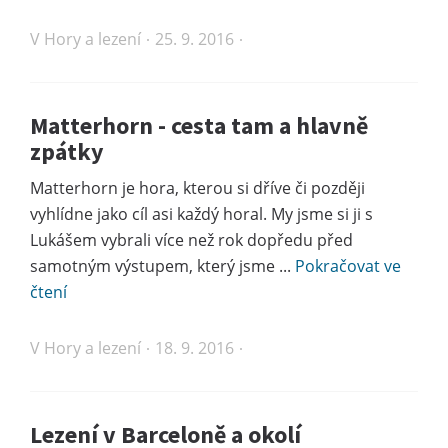
V
Hory a lezení
25. 9. 2016
Matterhorn - cesta tam a hlavně
zpátky
Matterhorn je hora, kterou si dříve či později
vyhlídne jako cíl asi každý horal. My jsme si ji s
Lukášem vybrali více než rok dopředu před
samotným výstupem, který jsme ...
Pokračovat ve
čtení
V
Hory a lezení
18. 9. 2016
Lezení v Barceloně a okolí