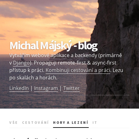
Michal Májský - blog
Vytvářím webové aplikace a backendy (primárně
v
Django
). Propaguji remote-first & async-first
přístup k práci.
Kombinuji cestování a práci
. Lezu
po skalách a horách.
LinkedIn
|
Instagram
|
Twitter
VŠE
CESTOVÁNÍ
HORY A LEZENÍ
IT